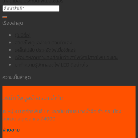
เคล็ดไม่ลับ ประหยัดไฟเมื่อใช้แอร์
เรื่องล่าสุด
(ไม่มีชื่อ)
สวิตซ์ไฟดูแลง่ายๆ ด้วยตัวเอง
เคล็ดไม่ลับ ประหยัดไฟเมื่อใช้แอร์
เพื่อนๆหลายท่านสงสัยมั้ยว่าเสาไฟฟ้ามีสายไฟเยอะแยะ
มาทำความรู้จักหลอดไฟ LED ดีอย่างไร
ความเห็นล่าสุด
บริษัท ไพบูลย์กิจธนา จำกัด
15 หมู่ 3 ซ.สุภัทรพันธ์ 1 ถ. เอกชัย ตำบล บางน้ำจืด อำเภอ เมือง
จังหวัด สมุทรสาคร 74000
ฝ่ายขาย