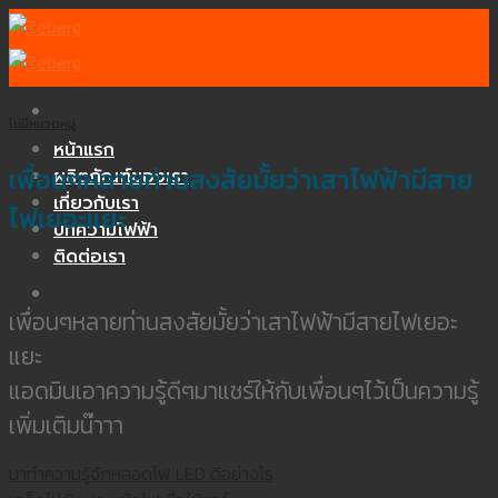
Skip
to
content
ไม่มีหมวดหมู่
หน้าแรก
เพื่อนๆหลายท่านสงสัยมั้ยว่าเสาไฟฟ้ามีสาย
ผลิตภัณฑ์ของเรา
เกี่ยวกับเรา
ไฟเยอะแยะ
บทความไฟฟ้า
ติดต่อเรา
เพื่อนๆหลายท่านสงสัยมั้ยว่าเสาไฟฟ้ามีสายไฟเยอะ
แยะ
แอดมินเอาความรู้ดีๆมาแชร์ให้กับเพื่อนๆไว้เป็นความรู้
เพิ่มเติมน๊าาา
มาทำความรู้จักหลอดไฟ LED ดีอย่างไร