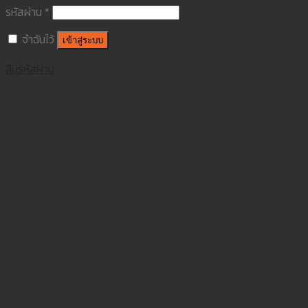
รหัสผ่าน
*
จำฉันไว้
เข้าสู่ระบบ
ลืมรหัสผ่าน