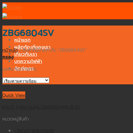
Skip
to
content
ZBG6804SV
หน้าแรก
ผลิตภัณฑ์ของเรา
หน้าหลัก
/
สินค้าที่มีป้ายกำกับ “ZBG6804SV”
เกี่ยวกับเรา
กรอง
บทความไฟฟ้า
ติดต่อเรา
แสดง %d รายการ
Quick View
ฝาเมจิ 4 ช่อง รุ่นใหม่ ZBG6804WK สีเงิน
หมวดหมู่สินค้า
CIRCUIT BREAKERS