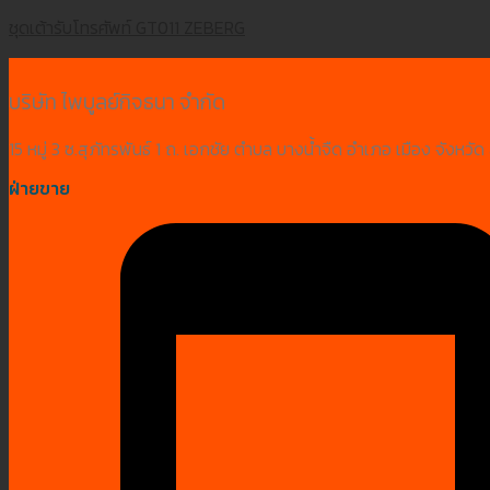
ชุดเต้ารับโทรศัพท์ GT011 ZEBERG
บริษัท ไพบูลย์กิจธนา จำกัด
15 หมู่ 3 ซ.สุภัทรพันธ์ 1 ถ. เอกชัย ตำบล บางน้ำจืด อำเภอ เมือง จังห
ฝ่ายขาย