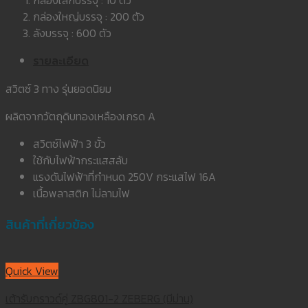
กล่องใหญ่บรรจุ : 200 ตัว
ลังบรรจุ : 600 ตัว
รายละเอียด
สวิตซ์ 3 ทาง รุ่นยอดนิยม
ผลิตจากวัตถุดิบทองเหลืองเกรด A
สวิตซ์ไฟฟ้า 3 ขั้ว
ใช้กับไฟฟ้ากระแสสลับ
แรงดันไฟฟ้าที่กำหนด 250V กระแสไฟ 16A
เนื้อพลาสติก ไม่ลามไฟ
สินค้าที่เกี่ยวข้อง
Quick View
เต้ารับกราวด์คู่ ZBG801-2 ZEBERG (มีม่าน)