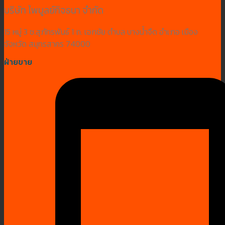
บริษัท ไพบูลย์กิจธนา จำกัด
15 หมู่ 3 ซ.สุภัทรพันธ์ 1 ถ. เอกชัย ตำบล บางน้ำจืด อำเภอ เมือง
จังหวัด สมุทรสาคร 74000
ฝ่ายขาย