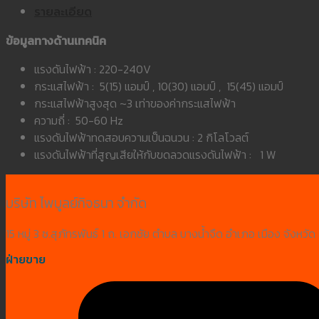
รายละเอียด
ข้อมูลทางด้านเทคนิค
แรงดันไฟฟ้า : 220-240V
กระแสไฟฟ้า : 5(15) แอมป์ , 10(30) แอมป์ , 15(45) แอมป์
กระแสไฟฟ้าสูงสุด ~3 เท่าของค่ากระแสไฟฟ้า
ความถี่ : 50-60 Hz
แรงดันไฟฟ้าทดสอบความเป็นฉนวน : 2 กิโลโวลต์
แรงดันไฟฟ้าที่สูญเสียให้กับขดลวดแรงดันไฟฟ้า : 1 W
บริษัท ไพบูลย์กิจธนา จำกัด
15 หมู่ 3 ซ.สุภัทรพันธ์ 1 ถ. เอกชัย ตำบล บางน้ำจืด อำเภอ เมือง จังห
ฝ่ายขาย