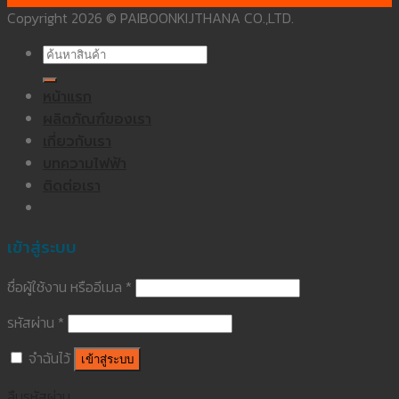
Copyright 2026 © PAIBOONKIJTHANA CO.,LTD.
ค้นหา:
หน้าแรก
ผลิตภัณฑ์ของเรา
เกี่ยวกับเรา
บทความไฟฟ้า
ติดต่อเรา
เข้าสู่ระบบ
ชื่อผู้ใช้งาน หรืออีเมล
*
รหัสผ่าน
*
จำฉันไว้
เข้าสู่ระบบ
ลืมรหัสผ่าน