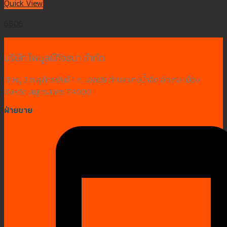
Quick View
6806
บริษัท ไพบูลย์กิจธนา จำกัด
15 หมู่ 3 ซ.สุภัทรพันธ์ 1 ถ. เอกชัย ตำบล บางน้ำจืด อำเภอ เมือง
จังหวัด สมุทรสาคร 74000
ฝ่ายขาย